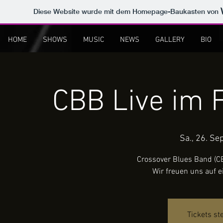
Diese Website wurde mit dem Homepage-Baukasten von
HOME
SHOWS
MUSIC
NEWS
GALLERY
BIO
CBB Live im 
Sa., 26. Sep
Crossover Blues Band (CB
Wir freuen uns auf ei
Tickets st